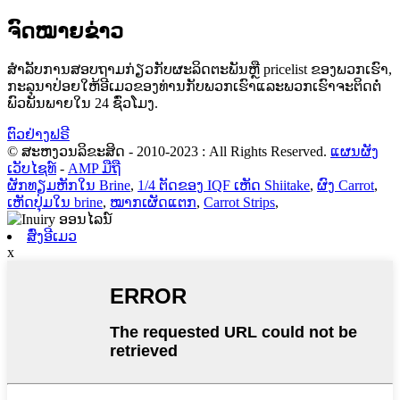
ຈົດໝາຍຂ່າວ
ສໍາ​ລັບ​ການ​ສອບ​ຖາມ​ກ່ຽວ​ກັບ​ຜະ​ລິດ​ຕະ​ພັນ​ຫຼື pricelist ຂອງ​ພວກ​ເຮົາ​,
ກະ​ລຸ​ນາ​ປ່ອຍ​ໃຫ້​ອີ​ເມວ​ຂອງ​ທ່ານ​ກັບ​ພວກ​ເຮົາ​ແລະ​ພວກ​ເຮົາ​ຈະ​ຕິດ​ຕໍ່​
ພົວ​ພັນ​ພາຍ​ໃນ 24 ຊົ່ວ​ໂມງ​.
ຕົວຢ່າງຟຣີ
© ສະຫງວນລິຂະສິດ - 2010-2023 : All Rights Reserved.
ແຜນຜັງ
ເວັບໄຊທ໌
-
AMP ມືຖື
ຜັກທຽມຫັກໃນ Brine
,
1/4 ຕັດຂອງ IQF ເຫັດ Shiitake
,
ຜົງ Carrot
,
ເຫັດປຸ່ມໃນ brine
,
ໝາກເຜັດແຕກ
,
Carrot Strips
,
ສົ່ງອີເມວ
x