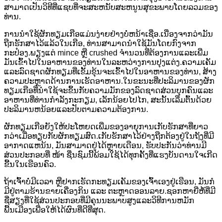
ສາມາດເປັນວິທີທີ່ແຊບທີ່ຈະສະຫນັບສະຫນູນສຸຂະພາບໂດຍລວມຂອງ
ທ່ານ.
ການນໍາໃຊ້ຜັກທຽມເກືອແມ່ນງ່າຍຢ່າງບໍ່ຫນ້າເຊື່ອ.ເນື່ອງຈາກວ່າມັນ
ຖືກຮັກສາໄວ້ແລ້ວໃນເກືອ, ທ່ານສາມາດນໍາໃຊ້ມັນໂດຍກົງຈາກ
ກະປ໋ອງ.ພຽງແຕ່ mince ຫຼື crushed ຈໍານວນທີ່ຕ້ອງການແລະເພີ່ມ
ມັນເຂົ້າໄປໃນອາຫານຂອງທ່ານໃນລະຫວ່າງການປຸງແຕ່ງ.ຄວາມເຄັມ
ແລະລົດຊາດຜັກທຽມທີ່ເຂັ້ມຂຸ້ນຈະເຂົ້າໄປໃນອາຫານຂອງທ່ານ, ສ້າງ
ຄວາມປະຫຼາດດ້ານການເຮັດອາຫານ.ໃນຂະນະທີ່ປະລິມານຂອງຜັກ
ທຽມເກືອທີ່ນໍາໃຊ້ຈະຂຶ້ນກັບຄວາມມັກຂອງລົດຊາດສ່ວນບຸກຄົນແລະ
ອາຫານທີ່ທ່ານກໍາລັງກະກຽມ, ເລັກນ້ອຍໄປໄກ, ສະນັ້ນເລີ່ມຕົ້ນດ້ວຍ
ປະລິມານຫນ້ອຍແລະປັບຕາມຄວາມຕ້ອງການ.
ຜັກທຽມເກືອຍັງໃຫ້ປະໂຫຍດເພີ່ມຂອງອາຍຸການເກັບຮັກສາທີ່ຍາວ
ກວ່າເມື່ອທຽບກັບຜັກທຽມສົດ.ເກັບຮັກສາໄວ້ຢ່າງຖືກຕ້ອງຢູ່ໃນຖັງທີ່ມີ
ອາກາດແຫນ້ນ, ມັນສາມາດຢູ່ໄດ້ຫຼາຍເດືອນ, ຮັບປະກັນວ່າທ່ານມີ
ສ່ວນປະກອບທີ່ ໜ້າ ຊື່ນຊົມນີ້ພ້ອມໃຊ້ໄດ້ທຸກຄັ້ງທີ່ແຮງບັນດານໃຈເກີດ
ຂື້ນໃນເຮືອນຄົວ.
ຖ້າເຈົ້າບໍ່ມີເວລາ ຫຼືຢາກເຮັດກະທຽມເຄັມຂອງເຈົ້າເອງຢູ່ເຮືອນ, ມັນກໍ
ມີຢູ່ຕາມຮ້ານຂາຍເຄື່ອງກິນ ແລະ ຕະຫຼາດອອນລາຍ.ຊອກຫາຍີ່ຫໍ້ທີ່ມີ
ຊື່ສຽງທີ່ໃຊ້ສ່ວນປະກອບທີ່ມີຄຸນນະພາບສູງແລະວິທີການຫມັກ
ພື້ນເມືອງເພື່ອໃຫ້ໄດ້ຜົນທີ່ດີທີ່ສຸດ.