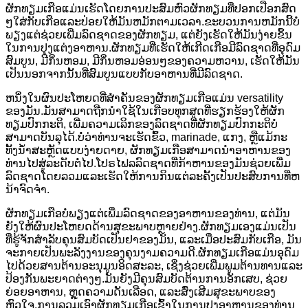
ຜັກທຽມເກືອແມ່ນເຮັດໂດຍການປະສົມຫົວຜັກທຽມທີ່ປອກເປືອກສົດ
ໆໃສ່ກັບເກືອແລະປ່ອຍໃຫ້ມັນຫມັກຕາມເວລາ.ຂະບວນການຫມັກນີ້ບໍ່
ພຽງແຕ່ຊ່ວຍເພີ່ມລົດຊາດຂອງຜັກທຽມ, ແຕ່ຍັງເຮັດໃຫ້ມັນງ່າຍຂຶ້ນ
ໃນການປຸງແຕ່ງອາຫານ.ຜັກທຽມທີ່ເຮັດໃຫ້ເກີດເກືອມີລົດຊາດທີ່ອຸດົມ
ສົມບູນ, ມີກິ່ນຫອມ, ມີກິ່ນຫອມອ່ອນໆຂອງຄວາມຫວານ, ເຮັດໃຫ້ມັນ
ເປັນນອກຈາກນັ້ນທີ່ສົມບູນແບບກັບອາຫານທີ່ມີລົດຊາດ.
ຫນຶ່ງໃນຜົນປະໂຫຍດທີ່ສໍາຄັນຂອງຜັກທຽມເກືອແມ່ນ versatility
ຂອງມັນ.ມັນສາມາດຖືກນໍາໃຊ້ໃນເກືອບທຸກສູດທີ່ຮຽກຮ້ອງໃຫ້ຜັກ
ທຽມປົກກະຕິ, ເພີ່ມຄວາມເລິກຂອງລົດຊາດທີ່ຜັກທຽມປົກກະຕິບໍ່
ສາມາດບັນລຸໄດ້.ບໍ່ວ່າທ່ານຈະເຮັດຂົ້ວ, marinade, ແກງ, ຫຼືແມ້ກະ
ທັ້ງນ້ໍາສະຫຼັດແບບງ່າຍດາຍ, ຜັກທຽມເກືອສາມາດນໍາອາຫານຂອງ
ທ່ານໄປສູ່ລະດັບຕໍ່ໄປ.ໂປຣໄຟລລົດຊາດທີ່ກ້າຫານຂອງມັນຊ່ວຍເພີ່ມ
ລົດຊາດໂດຍລວມແລະເຮັດໃຫ້ການກິນແຕ່ລະຄັ້ງເປັນປະສົບການທີ່ຫ
ນ້າຈົດຈໍາ.
ຜັກທຽມເກືອບໍ່ພຽງແຕ່ເພີ່ມລົດຊາດຂອງອາຫານຂອງທ່ານ, ແຕ່ມັນ
ຍັງໃຫ້ຜົນປະໂຫຍດດ້ານສຸຂະພາບຫຼາຍຢ່າງ.ຜັກທຽມເອງແມ່ນເປັນ
ທີ່ຮູ້ຈັກສໍາລັບຄຸນສົມບັດເປັນຢາຂອງມັນ, ແລະເມື່ອປະສົມກັບເກືອ, ມັນ
ຈະກາຍເປັນພະລັງງານຂອງຄຸນງາມຄວາມດີ.ຜັກທຽມເກືອແມ່ນອຸດົມ
ໄປດ້ວຍສານຕ້ານອະນຸມູນອິດສະລະ, ເຊິ່ງຊ່ວຍເພີ່ມພູມຕ້ານທານແລະ
ປ້ອງກັນພະຍາດຕ່າງໆ.ມັນຍັງມີຄຸນສົມບັດຕ້ານການອັກເສບ, ຊ່ວຍ
ຍ່ອຍອາຫານ, ຫຼຸດຄວາມດັນເລືອດ, ແລະສົ່ງເສີມສຸຂະພາບຂອງ
ຫົວໃຈ.ການລວມເອົາຜັກທຽມເກືອເຂົ້າໃນການປຸງອາຫານຂອງທ່ານ