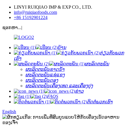
LINYI RUIQIAO IMP & EXP CO., LTD.
info@ruiqiaofoods.com
+86 15192901224
ຊອກຫາ...|
ບ້ານ
ກ່ຽວ​ກັບ​ພວກ​
ເຮົາ
ຜະລິດຕະພັນ
ຜະລິດຕະພັນຂາດນ້ໍາ
ຜະລິດຕະພັນແຊ່ແຂງ
ຜະລິດຕະພັນດອງ
ຜະລິດຕະພັນເຄື່ອງເທດ ແລະເຄື່ອງປຸງ
ຂ່າວ
FAQS
ຕິດ​ຕໍ່​ພວກ​ເຮົາ
English