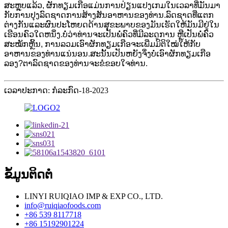
ສະຫຼຸບແລ້ວ, ຜັກທຽມເກືອແມ່ນການປ່ຽນແປງເກມໃນເວລາທີ່ມັນມາ
ກັບການປຸງລົດຊາດການສ້າງສັນອາຫານຂອງທ່ານ.ລົດ​ຊາດ​ທີ່​ແຕກ​
ຕ່າງ​ກັນ​ແລະ​ຜົນ​ປະ​ໂຫຍດ​ດ້ານ​ສຸ​ຂະ​ພາບ​ຂອງ​ມັນ​ເຮັດ​ໃຫ້​ມັນ​ມີ​ຢູ່​ໃນ​
ເຮ​​ືອນ​ຄົວ​ໃດ​ຫນຶ່ງ​.ບໍ່ວ່າທ່ານຈະເປັນພໍ່ຄົວທີ່ມີລະດູການ ຫຼືເປັນພໍ່ຄົວ
ສະໝັກຫຼິ້ນ, ການລວມເອົາຜັກທຽມເກືອຈະເພີ່ມມິຕິໃໝ່ໃຫ້ກັບ
ອາຫານຂອງທ່ານແນ່ນອນ.ສະນັ້ນເປັນຫຍັງຈຶ່ງບໍ່ເອົາຜັກທຽມເກືອ
ລອງ?ຕາລົດຊາດຂອງທ່ານຈະຂໍຂອບໃຈທ່ານ.
ເວລາປະກາດ: ກໍລະກົດ-18-2023
ຂໍ້​ມູນ​ຕິດ​ຕໍ່
LINYI RUIQIAO IMP & EXP CO., LTD.
info@ruiqiaofoods.com
+86 539 8117718
+86 15192901224