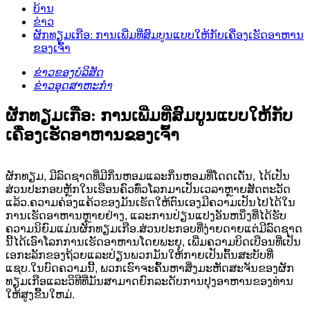
ບ້ານ
ຂ່າວ
ຜັກທຽມເກືອ: ການເພີ່ມທີ່ສົມບູນແບບໃຫ້ກັບເຄື່ອງເຮັດອາຫານ
ຂອງເຈົ້າ
ຂ່າວຂອງບໍລິສັດ
ຂ່າວອຸດສາຫະກໍາ
ຜັກທຽມເກືອ: ການເພີ່ມທີ່ສົມບູນແບບໃຫ້ກັບ
ເຄື່ອງເຮັດອາຫານຂອງເຈົ້າ
ຜັກທຽມ, ມີລົດຊາດທີ່ມີກິ່ນຫອມແລະກິ່ນຫອມທີ່ໂດດເດັ່ນ, ໄດ້ເປັນ
ສ່ວນປະກອບຫຼັກໃນເຮືອນຄົວທົ່ວໂລກມາເປັນເວລາຫຼາຍສັດຕະວັດ
ແລ້ວ.ຄວາມຄ່ອງແຄ້ວຂອງມັນເຮັດໃຫ້ຕົນເອງມີຄວາມເປັນໄປໄດ້ໃນ
ການເຮັດອາຫານຫຼາຍຢ່າງ, ແລະການປ່ຽນແປງອັນຫນຶ່ງທີ່ໄດ້ຮັບ
ຄວາມນິຍົມແມ່ນຜັກທຽມເກືອ.ສ່ວນປະກອບທີ່ງ່າຍດາຍແຕ່ມີລົດຊາດ
ນີ້ໄດ້ເອົາໂລກການເຮັດອາຫານໂດຍພະຍຸ, ເພີ່ມຄວາມບິດເບືອນທີ່ເປັນ
ເອກະລັກຂອງຖ້ວຍແລະປ່ຽນພວກມັນໃຫ້ກາຍເປັນຕົ້ນສະບັບທີ່
ແຊບ.ໃນບົດຄວາມນີ້, ພວກເຮົາຈະຄົ້ນຫາສິ່ງມະຫັດສະຈັນຂອງຜັກ
ທຽມເກືອແລະວິທີທີ່ມັນສາມາດຍົກລະດັບການປຸງອາຫານຂອງທ່ານ
ໃຫ້ສູງຂື້ນໃຫມ່.