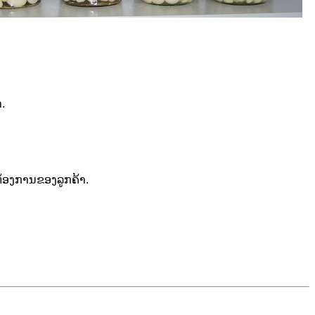
.
້ອງການຂອງລູກຄ້າ.