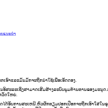
ເຮົາແລະມັນມັກຈະຖືກນໍາໃຊ້ເພື່ອເຮັດດອງ.
ຸມູນອິສະລະເຊິ່ງສາມາດເສີມສ້າງລະບົບພູມຕ້ານທານຂອງມະນຸ
ວັດໃຫຍ່.
ໄດ້ຮັບການສະເຫນີ.ຫົວຜັກທຽມປອກເປືອກຈະຖືກເອົາໃສ່ໃນຂຸມເລ