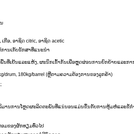
ອນ
 ເກືອ, ອາຊິດ citric, ອາຊິດ acetic
້ການເກັບຮັກສາທີ່ແນະນໍາ
ພື້ນທີ່ເຢັນແລະແຫ້ງ, ຜະນຶກເຂົ້າກັນເພື່ອຫຼຸດຜ່ອນການຍົກຍ້າຍແລະການ
/drum, 180kg/barrel (ຫຼື​ຕາມ​ຄວາມ​ຕ້ອງ​ການ​ຂອງ​ລູກ​ຄ້າ​)
;
ມານການໂຫຼດຜະລິດຕະພັນທີ່ແນ່ນອນແມ່ນຂຶ້ນກັບການຫຸ້ມຫໍ່ແລະຂໍ້ກໍ
່ນຫອມຂອງຜັກທຽມທົ່ວໄປ