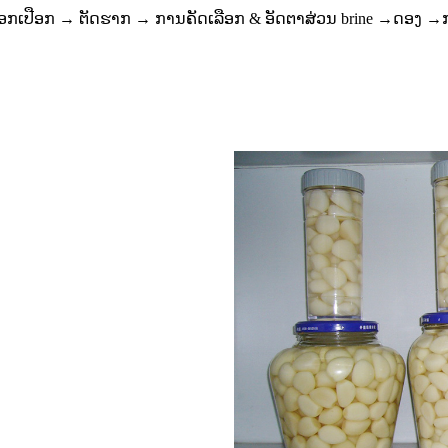
ອກ​ເປືອກ → ຕັດ​ຮາກ → ການ​ຄັດ​ເລືອກ & ອັດຕາສ່ວນ brine →
ດອງ →