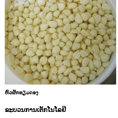
ຫົວຜັກທຽມດອງ
ຂະບວນການເຕັກໂນໂລຢີ