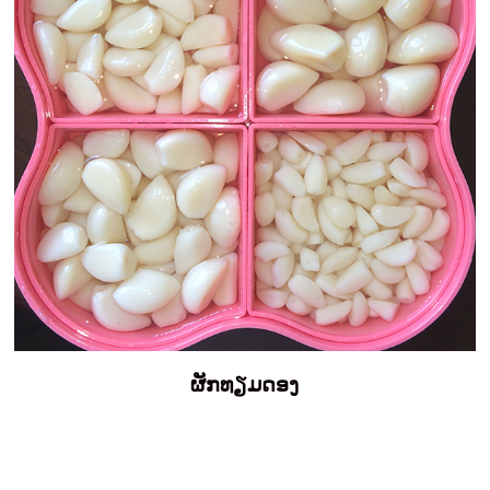
ຜັກທຽມດອງ