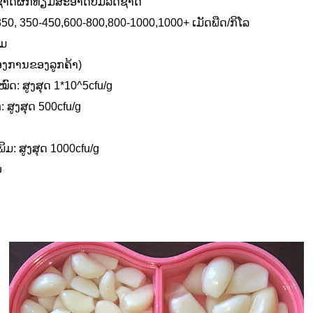
ດຊາດຜັກທຽມສະອາດບໍ່ມີລົດຊາດ
350, 350-450,600-800,800-1000,1000+ ເມັດພືດ/ກິໂລ
ມມ
ງ​ການ​ຂອງ​ລູກ​ຄ້າ​)
ົດ: ສູງສຸດ 1*10^5cfu/g
 ສູງສຸດ 500cfu/g
ພິມ: ສູງສຸດ 1000cfu/g
ບ