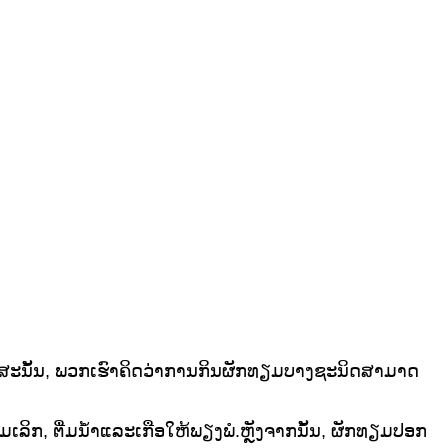
ດ.ສະນັ້ນ, ພວກເຮົາຄິດວ່າການກິນຜັກທຽມບາງຊະນິດສາມາດ
ິກ, ຕື່ມນ້ໍາແລະເກືອໃຫ້ພຽງພໍ.ຫຼັງຈາກນັ້ນ, ຜັກທຽມປອກ