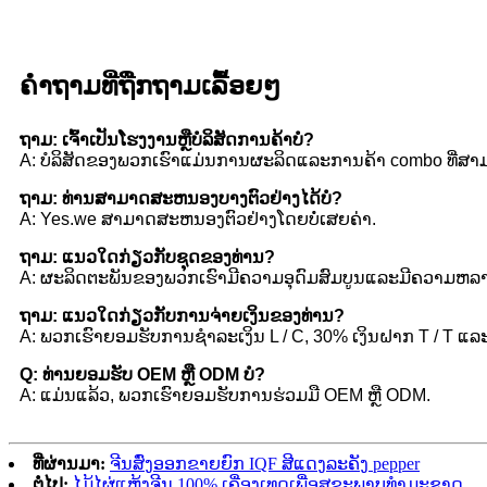
ຄໍາ​ຖາມ​ທີ່​ຖືກ​ຖາມ​ເລື້ອຍໆ
ຖາມ: ເຈົ້າເປັນໂຮງງານຫຼືບໍລິສັດການຄ້າບໍ?
A: ບໍລິສັດຂອງພວກເຮົາແມ່ນການຜະລິດແລະການຄ້າ combo ທີ່ສາມ
ຖາມ: ທ່ານສາມາດສະຫນອງບາງຕົວຢ່າງໄດ້ບໍ?
A: Yes.we ສາມາດສະຫນອງຕົວຢ່າງໂດຍບໍ່ເສຍຄ່າ.
ຖາມ: ແນວໃດກ່ຽວກັບຊຸດຂອງທ່ານ?
A: ຜະລິດຕະພັນຂອງພວກເຮົາມີຄວາມອຸດົມສົມບູນແລະມີຄວາມຫລ
ຖາມ: ແນວໃດກ່ຽວກັບການຈ່າຍເງິນຂອງທ່ານ?
A: ພວກເຮົາຍອມຮັບການຊໍາລະເງິນ L / C, 30% ເງິນຝາກ T / T ແລະ
Q: ທ່ານຍອມຮັບ OEM ຫຼື ODM ບໍ?
A: ແມ່ນແລ້ວ, ພວກເຮົາຍອມຮັບການຮ່ວມມື OEM ຫຼື ODM.
ທີ່ຜ່ານມາ:
ຈີນສົ່ງອອກຂາຍຍົກ IQF ສີແດງລະຄັງ pepper
ຕໍ່ໄປ:
ໄມ້ໄຜ່ແຫ້ງຈີນ 100% ເຄື່ອງເທດເພື່ອສຸຂະພາບທໍາມະຊາດ