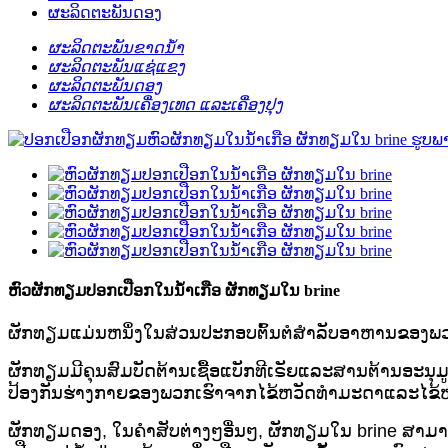
ຜະລິດຕະພັນດອງ
ຜະລິດຕະພັນຂາດນ້ໍາ
ຜະລິດຕະພັນແຊ່ແຂງ
ຜະລິດຕະພັນດອງ
ຜະລິດຕະພັນເຄື່ອງເທດ ແລະເຄື່ອງປຸງ
ຫົວຜັກທຽມປອກເປືອກໃນນ້ໍາເກືອ ຜັກທຽມໃນ brine
ຜັກທຽມແມ່ນຫນຶ່ງໃນສ່ວນປະກອບຕົ້ນຕໍສໍາລັບອາຫານຂອງພວກ
ຜັກທຽມມີຄຸນສົມບັດຕ້ານເຊື້ອແບັກທີເຣັຍແລະສານຕ້ານອະນ
ປ້ອງກັນຮ່າງກາຍຂອງພວກເຮົາຈາກໄຂ້ຫວັດທໍາມະດາແລະໄຂ້ຫ
ຜັກທຽມດອງ, ໃນຄໍາສັບຕ່າງໆອື່ນໆ, ຜັກທຽມໃນ brine ສາມາດ