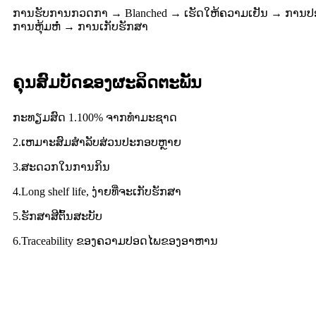
ການ​ຮັບ​ການ​ກວດ​ກາ → Blanched → ເຮັດ​ໃຫ້​ຄວາມ​ເຢັນ → ການ​ປ
ການຫຸ້ມຫໍ່ → ການເກັບຮັກສາ
ຄຸນສົມບັດຂອງຜະລິດຕະພັນ
ກະທຽມສົດ 1.100% ຈາກທຳມະຊາດ
2.ເຫມາະສົມສໍາລັບສ່ວນປະກອບຫຼາຍ
3.ສະດວກໃນການກິນ
4.Long shelf life, ງ່າຍທີ່ຈະເກັບຮັກສາ
5.ຮັກສາສີຕົ້ນສະບັບ
6.Traceability ຂອງຄວາມປອດໄພຂອງອາຫານ