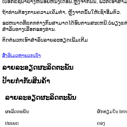
ເປືອກແຊ່ນ້ໍາຢ່າງຫນ້ອຍຫນຶ່ງເດືອນ.ຫຼັງຈາກນັ້ນ, ພວກເຮົາສາ
ຖ້າທ່ານຕ້ອງການຄວາມເຄັມຕ່ໍາ, ຫຼັງຈາກນັ້ນໃຫ້ເຊົາອີ່ມຕົວ.
ຂະຫນາດທີ່ແຕກຕ່າງກັນສາມາດໄດ້ຮັບການສະເຫນີ.ບໍ່ພຽງແຕ່ຫົວ
ສໍາ​ລັບ​ທາງ​ເລືອກ​ຂອງ​ທ່ານ​.
ຕິດຕໍ່ພວກເຮົາສໍາລັບລາຍລະອຽດເພີ່ມເຕີມ
ສົ່ງອີເມວຫາພວກເຮົາ
ລາຍລະອຽດຜະລິດຕະພັນ
ປ້າຍກຳກັບສິນຄ້າ
ລາຍ​ລະ​ອຽດ​ຜະ​ລິດ​ຕະ​ພັນ
ຜະລິດຕະພັນ
ຜັກທຽມໃນ bri
ປະເພດ
ດອງ