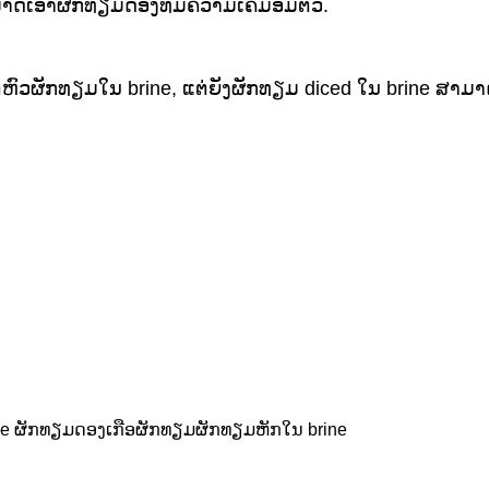
ມາດເອົາຜັກທຽມດອງທີ່ມີຄວາມເຄັມອີ່ມຕົວ.
ຜັກທຽມໃນ brine, ແຕ່ຍັງຜັກທຽມ diced ໃນ brine ສາມາດໄດ້ຮ
ne ຜັກທຽມດອງເກືອຜັກທຽມຜັກທຽມຫັກໃນ brine