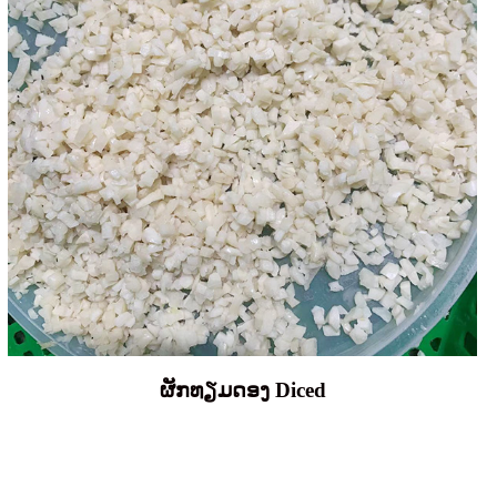
ຜັກທຽມດອງ Diced