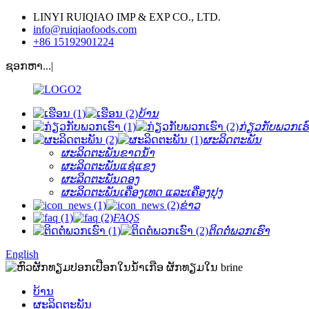
LINYI RUIQIAO IMP & EXP CO., LTD.
info@ruiqiaofoods.com
+86 15192901224
ຊອກຫາ...|
ບ້ານ
ກ່ຽວ​ກັບ​ພວກ​ເຮ
ຜະລິດຕະພັນ
ຜະລິດຕະພັນຂາດນ້ໍາ
ຜະລິດຕະພັນແຊ່ແຂງ
ຜະລິດຕະພັນດອງ
ຜະລິດຕະພັນເຄື່ອງເທດ ແລະເຄື່ອງປຸງ
ຂ່າວ
FAQS
ຕິດ​ຕໍ່​ພວກ​ເຮົາ
English
ບ້ານ
ຜະລິດຕະພັນ