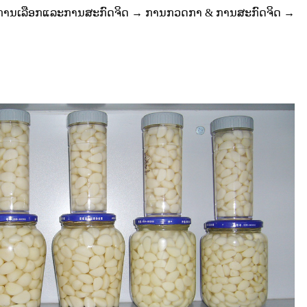
ການເລືອກແລະການສະກົດຈິດ → ການກວດກາ & ການສະກົດຈິດ →