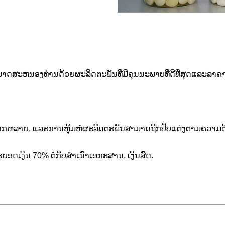
າດສະຫນອງທ່ານດ້ວຍຜະລິດຕະພັນທີ່ມີຄຸນນະພາບທີ່ດີທີ່ສຸດແລະລາຄາ
າກຫລາຍ, ແລະການຫຸ້ມຫໍ່ຜະລິດຕະພັນສາມາດຖືກປັບແຕ່ງຕາມຄວາມຕ
ຍອດເງິນ 70% ຕໍ່ກັບສໍາເນົາເອກະສານ, ເງິນສົດ.