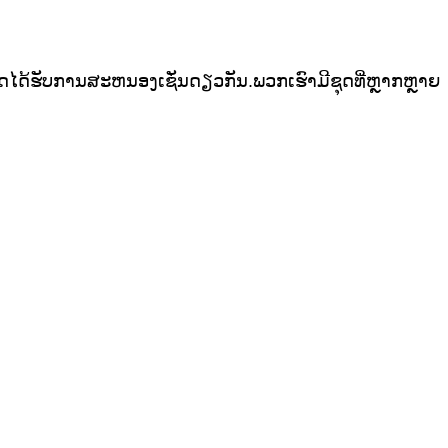
ັບການສະຫນອງເຊັ່ນດຽວກັນ.ພວກ​ເຮົາ​ມີ​ຊຸດ​ທີ່​ຫຼາກ​ຫຼາຍ​