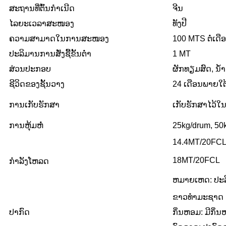
ສະ​ຖານ​ທີ່​ຕົ້ນ​ກໍາ​ເນີດ
ຈີນ
ໄລຍະເວລາສະໜອງ
ທັງປີ
ຄວາມສາມາດໃນການສະໜອງ
100 MTS ຕໍ່ເດື
ປະລິມານການສັ່ງຊື້ຂັ້ນຕ່ຳ
1 MT
ສ່ວນປະກອບ
ຜັກທຽມສົດ, ນ້ໍາ,
ຊີວິດຂອງຊັ້ນວາງ
24 ເດືອນພາຍໃຕ
ການເກັບຮັກສາ
ເກັບຮັກສາໄວ້ໃນ
ການຫຸ້ມຫໍ່
25kg/drum, 50kg
14.4MT/20FCL
18MT/20FCL
ກຳລັງໂຫລດ
ຫມາຍເຫດ: ປະລິ
ຂາວທຳມະຊາດ
ປາກົດ
ກິ່ນຫອມ: ມີກິ