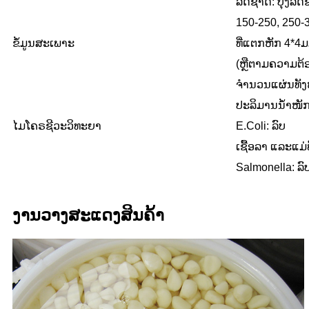
ລົດຊາດ: ປຸງລົ
150-250, 250-
ຂໍ້ມູນສະເພາະ
ທີ່ແຕກຫັກ 4*4
(ຫຼື​ຕາມ​ຄວາມ​ຕ້ອ
ຈຳນວນແຜ່ນທັງໝ
ປະລິມານນ້ຳໜັກ:
ໄມໂຄຣຊີວະວິທະຍາ
E.Coli: ລົບ
ເຊື້ອລາ ແລະແມ່
Salmonella: ລົ
ງານວາງສະແດງສິນຄ້າ