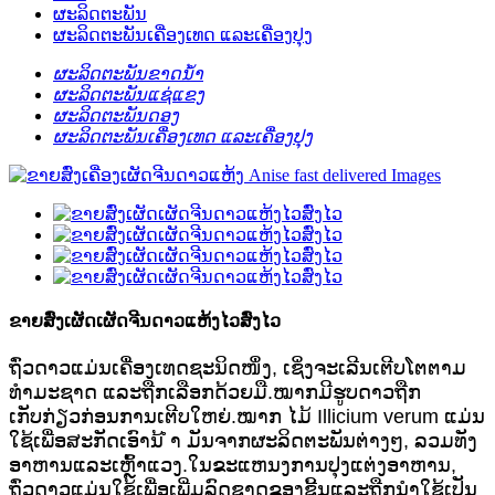
ຜະລິດຕະພັນ
ຜະລິດຕະພັນເຄື່ອງເທດ ແລະເຄື່ອງປຸງ
ຜະລິດຕະພັນຂາດນ້ໍາ
ຜະລິດຕະພັນແຊ່ແຂງ
ຜະລິດຕະພັນດອງ
ຜະລິດຕະພັນເຄື່ອງເທດ ແລະເຄື່ອງປຸງ
ຂາຍສົ່ງເຜັດເຜັດຈີນດາວແຫ້ງໄວສົ່ງໄວ
ຖົ່ວດາວແມ່ນເຄື່ອງເທດຊະນິດໜຶ່ງ, ເຊິ່ງຈະເລີນເຕີບໂຕຕາມ
ທຳມະຊາດ ແລະຖືກເລືອກດ້ວຍມື.ໝາກມີຮູບດາວຖືກ
ເກັບກ່ຽວກ່ອນການເຕີບໃຫຍ່.ໝາກ ໄມ້ Illicium verum ແມ່ນ
ໃຊ້ເພື່ອສະກັດເອົານ້ ຳ ມັນຈາກຜະລິດຕະພັນຕ່າງໆ, ລວມທັງ
ອາຫານແລະເຫຼົ້າແວງ.ໃນຂະແຫນງການປຸງແຕ່ງອາຫານ,
ຖົ່ວດາວແມ່ນໃຊ້ເພື່ອເພີ່ມລົດຊາດຂອງຊີ້ນແລະຖືກນໍາໃຊ້ເປັນ