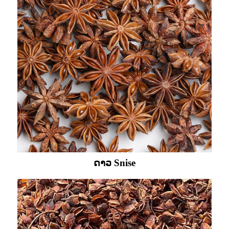
ດາວ Snise