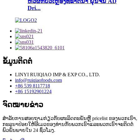
ຫົວຜັກບົ່ວເຫຼືອງທີ່ຂາດນໍ້າ ຝຸ່ນຈີນ AD
Dri...
ຂໍ້​ມູນ​ຕິດ​ຕໍ່
LINYI RUIQIAO IMP & EXP CO., LTD.
info@ruiqiaofoods.com
+86 539 8117718
+86 15192901224
ຈົດໝາຍຂ່າວ
ສໍາ​ລັບ​ການ​ສອບ​ຖາມ​ກ່ຽວ​ກັບ​ຜະ​ລິດ​ຕະ​ພັນ​ຫຼື pricelist ຂອງ​ພວກ​ເຮົາ​,
ກະ​ລຸ​ນາ​ປ່ອຍ​ໃຫ້​ອີ​ເມວ​ຂອງ​ທ່ານ​ກັບ​ພວກ​ເຮົາ​ແລະ​ພວກ​ເຮົາ​ຈະ​ຕິດ​ຕໍ່​
ພົວ​ພັນ​ພາຍ​ໃນ 24 ຊົ່ວ​ໂມງ​.