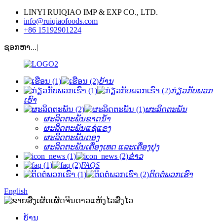
LINYI RUIQIAO IMP & EXP CO., LTD.
info@ruiqiaofoods.com
+86 15192901224
ຊອກຫາ...|
ບ້ານ
ກ່ຽວ​ກັບ​ພວກ​
ເຮົາ
ຜະລິດຕະພັນ
ຜະລິດຕະພັນຂາດນ້ໍາ
ຜະລິດຕະພັນແຊ່ແຂງ
ຜະລິດຕະພັນດອງ
ຜະລິດຕະພັນເຄື່ອງເທດ ແລະເຄື່ອງປຸງ
ຂ່າວ
FAQS
ຕິດ​ຕໍ່​ພວກ​ເຮົາ
English
ບ້ານ