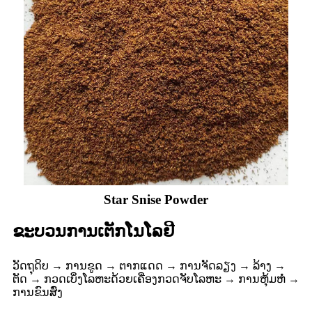
Star Snise Powder
ຂະບວນການເຕັກໂນໂລຢີ
ວັດຖຸດິບ → ການຂູດ → ຕາກແດດ → ການຈັດລຽງ → ລ້າງ →
ຕັດ → ກວດເບິ່ງໂລຫະດ້ວຍເຄື່ອງກວດຈັບໂລຫະ → ການຫຸ້ມຫໍ່ →
ການຂົນສົ່ງ