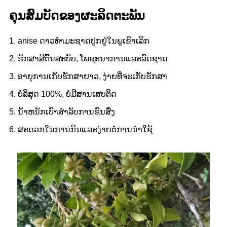
ຄຸນສົມບັດຂອງຜະລິດຕະພັນ
1. anise ດາວທໍາມະຊາດປູກຢູ່ໃນພູເຂົາເລິກ
2. ຮັກສາສີຕົ້ນສະບັບ, ໂພຊະນາການແລະລົດຊາດ
3. ອາຍຸການເກັບຮັກສາຍາວ, ງ່າຍທີ່ຈະເກັບຮັກສາ
4. ບໍລິສຸດ 100%, ບໍ່ມີສານເສບຕິດ
5. ນ້ໍາຫນັກເບົາສໍາລັບການຂົນສົ່ງ
6. ສະດວກໃນການກິນແລະງ່າຍຕໍ່ການນໍາໃຊ້