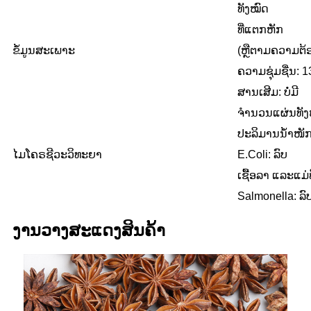
ທັງໝົດ
ທີ່ແຕກຫັກ
ຂໍ້ມູນສະເພາະ
(ຫຼື​ຕາມ​ຄວາມ​ຕ້ອ
ຄວາມ​ຊຸ່ມ​ຊື່ນ​: 1
ສານເສີມ: ບໍ່ມີ
ຈຳນວນແຜ່ນທັງໝ
ປະລິມານນ້ຳໜັກ:
ໄມໂຄຣຊີວະວິທະຍາ
E.Coli: ລົບ
ເຊື້ອລາ ແລະແມ່
Salmonella: ລົ
ງານວາງສະແດງສິນຄ້າ