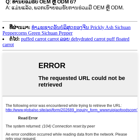
Q: ທ່ານຍອມຮັບ OEM ຫຼື ODM ບໍ?
A: ແມ່ນແລ້ວ, ພວກເຮົາຍອມຮັບການຮ່ວມມື OEM ຫຼື ODM.
ທີ່ຜ່ານມາ:
ທຳມະຊາດອັນບໍລິສຸດຂອງຈີນ Prickly Ash Sichuan
Peppercorns Green Sichuan Pepper
ຕໍ່ໄປ:
puffed carrot carrot ລອຍ dehydrated carrot puff floated
carrot