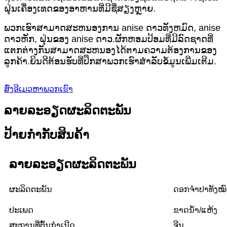
ຝຸ່ນເຄື່ອງເທດຂອງອາຫານທີ່ມີຊື່ສຽງຫຼາຍ.
ພວກ​ເຮົາ​ສາ​ມາດ​ສະ​ຫນອງ​ການ anise ດາວ​ທັງ​ຫມົດ​, anise
ດາວ​ຫັກ​, ຝຸ່ນ​ຂອງ anise ດາວ​.ຜັກຫອມປ້ອມທີ່ມີລົດຊາດທີ່
ແຕກຕ່າງກັນສາມາດສະຫນອງໄດ້ຕາມຄວາມຕ້ອງການຂອງ
ລູກຄ້າ.ຍິນດີຕ້ອນຮັບທີ່ປຶກສາພວກເຮົາສໍາລັບຂໍ້ມູນເພີ່ມເຕີມ.
ສົ່ງອີເມວຫາພວກເຮົາ
ລາຍລະອຽດຜະລິດຕະພັນ
ປ້າຍກຳກັບສິນຄ້າ
ລາຍ​ລະ​ອຽດ​ຜະ​ລິດ​ຕະ​ພັນ
ຜະລິດຕະພັນ
ດອກຈຳປາທັງໝົດ
ປະເພດ
ຂາດນໍ້າ/ແຫ້ງ
ສະ​ຖານ​ທີ່​ຕົ້ນ​ກໍາ​ເນີດ
ຈີນ