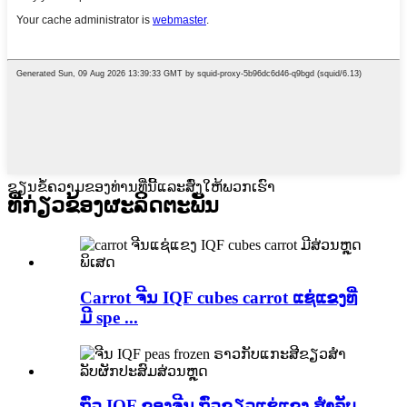
ຂຽນຂໍ້ຄວາມຂອງທ່ານທີ່ນີ້ແລະສົ່ງໃຫ້ພວກເຮົາ
ທີ່ກ່ຽວຂ້ອງ
ຜະ​ລິດ​ຕະ​ພັນ
Carrot ຈີນ IQF cubes carrot ແຊ່ແຂງທີ່
ມີ spe ...
ຖົ່ວ IQF ຂອງຈີນ ຖົ່ວຂຽວແຊ່ແຂງ ສໍາລັບ