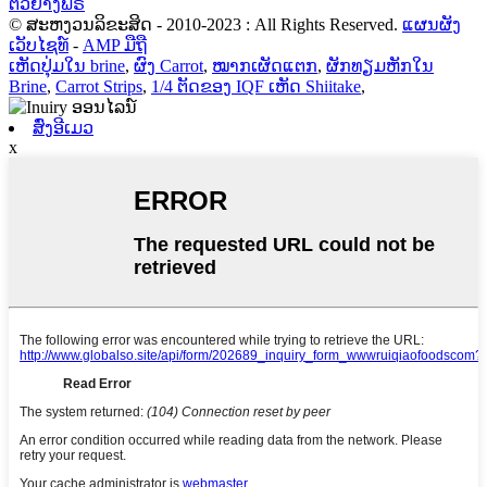
ຕົວຢ່າງຟຣີ
© ສະຫງວນລິຂະສິດ - 2010-2023 : All Rights Reserved.
ແຜນຜັງ
ເວັບໄຊທ໌
-
AMP ມືຖື
ເຫັດປຸ່ມໃນ brine
,
ຜົງ Carrot
,
ໝາກເຜັດແຕກ
,
ຜັກທຽມຫັກໃນ
Brine
,
Carrot Strips
,
1/4 ຕັດຂອງ IQF ເຫັດ Shiitake
,
ສົ່ງອີເມວ
x