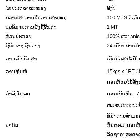
ໄລຍະເວລາສະໜອງ
ທັງປີ
ຄວາມສາມາດໃນການສະໜອງ
100 MTS ຕໍ່ເດື
ປະລິມານການສັ່ງຊື້ຂັ້ນຕ່ຳ
1 MT
ສ່ວນປະກອບ
100% star ani
ຊີວິດຂອງຊັ້ນວາງ
24 ເດືອນພາຍໃຕ
ການເກັບຮັກສາ
ເກັບຮັກສາໄວ້ໃນ
ການຫຸ້ມຫໍ່
15kgs x 1PE / ຖົ
ດອກກ້ວຍໄມ້ທັ
ກຳລັງໂຫລດ
ດອກເບ້ຍຫັກ : 
ຫມາຍເຫດ: ປະລິ
ສີນ້ຳຕານທຳມະ
ປາກົດ
ກິ່ນຫອມ: ດອກກ້
ລົດຊາດ: ສະອາ