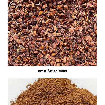
ດາວ Snise ແຕກ