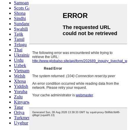
Samoan
Scots Gaelic
Shona
Sindhi
Sundanese
Swahili
Tajik
Tamil
Telugu
Thai
Ukrainian
Urdu
Uzbek
Vietnamese
Welsh
Xhosa
Yiddish
Yoruba
Zulu
Kinyarwanda
Tatar
Oriya
Turkmen
Uyghur