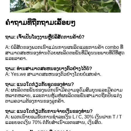
ຄໍາ​ຖາມ​ທີ່​ຖືກ​ຖາມ​ເລື້ອຍໆ
ຖາມ: ເຈົ້າເປັນໂຮງງານຫຼືບໍລິສັດການຄ້າບໍ?
A: ບໍລິສັດຂອງພວກເຮົາແມ່ນການຜະລິດແລະການຄ້າ combo ທີ່
ສາມາດສະຫນອງທ່ານດ້ວຍຜະລິດຕະພັນທີ່ມີຄຸນນະພາບທີ່ດີທີ່ສຸດ
ແລະລາຄາ.
ຖາມ: ທ່ານສາມາດສະຫນອງບາງຕົວຢ່າງໄດ້ບໍ?
A: Yes.we ສາມາດສະຫນອງຕົວຢ່າງໂດຍບໍ່ເສຍຄ່າ.
ຖາມ: ແນວໃດກ່ຽວກັບຊຸດຂອງທ່ານ?
A: ຜະລິດຕະພັນຂອງພວກເຮົາມີຄວາມອຸດົມສົມບູນແລະມີຄວາມ
ຫລາກຫລາຍ, ແລະການຫຸ້ມຫໍ່ຜະລິດຕະພັນສາມາດຖືກປັບແຕ່ງ
ຕາມຄວາມຕ້ອງການຂອງລູກຄ້າ.
ຖາມ: ແນວໃດກ່ຽວກັບການຈ່າຍເງິນຂອງທ່ານ?
A: ພວກເຮົາຍອມຮັບການຊໍາລະເງິນ L / C, 30% ເງິນຝາກ T / T
ແລະຍອດເງິນ 70% ຕໍ່ກັບສໍາເນົາເອກະສານ, ເງິນສົດ.